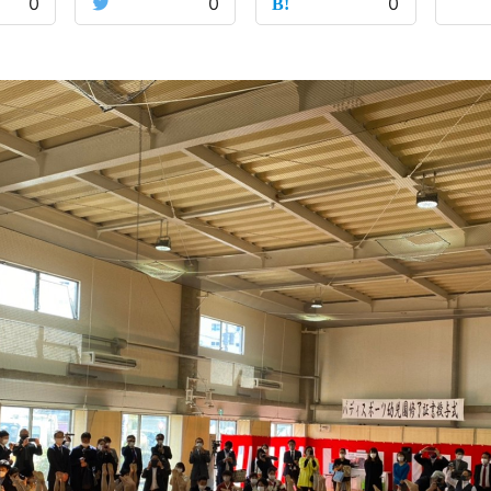
0
0
0