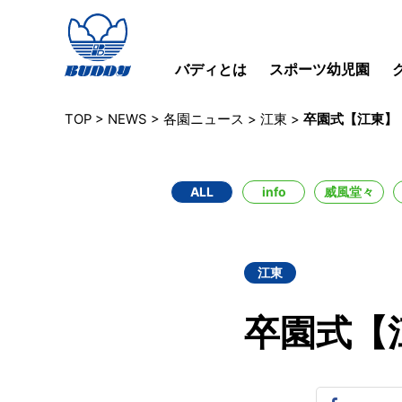
バディとは
スポーツ幼児園
TOP
>
NEWS
>
各園ニュース
>
江東
>
卒園式【江東】
ALL
info
威風堂々
江東
卒園式【