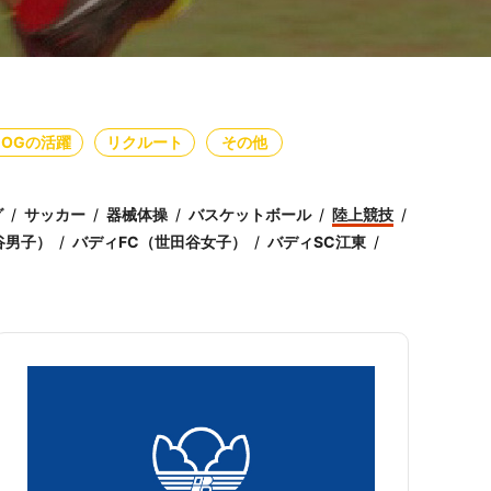
・OGの活躍
リクルート
その他
グ
サッカー
器械体操
バスケットボール
陸上競技
谷男子）
バディFC（世田谷女子）
バディSC江東