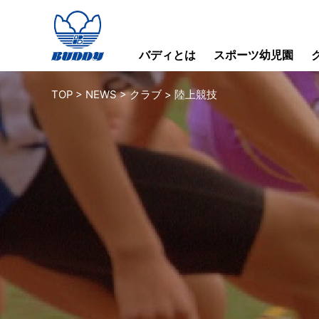
バディとは
スポーツ幼児園
TOP
>
NEWS
>
クラブ
>
陸上競技