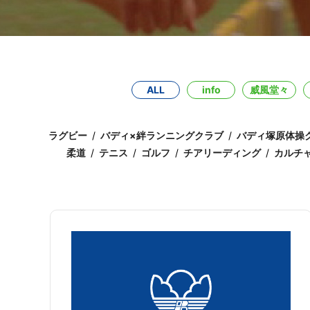
ALL
info
威風堂々
ラグビー
バディ×絆ランニングクラブ
バディ塚原体操
柔道
テニス
ゴルフ
チアリーディング
カルチ