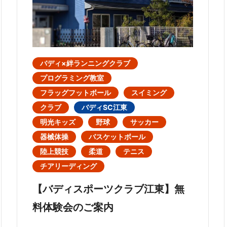
バディ×絆ランニングクラブ
プログラミング教室
フラッグフットボール
スイミング
クラブ
バディSC江東
明光キッズ
野球
サッカー
器械体操
バスケットボール
陸上競技
柔道
テニス
チアリーディング
【バディスポーツクラブ江東】無
料体験会のご案内