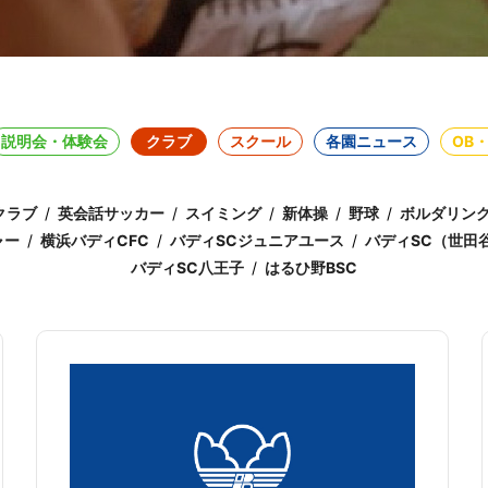
説明会・体験会
クラブ
スクール
各園ニュース
OB
クラブ
英会話サッカー
スイミング
新体操
野球
ボルダリン
ャー
横浜バディCFC
バディSCジュニアユース
バディSC（世田
バディSC八王子
はるひ野BSC