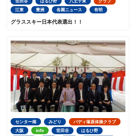
世田谷
はるひ野
八王子東
クラブ
江東
豊洲
各園ニュース
有明
グラススキー日本代表選出！！
センター南
みどり
バディ塚原体操クラブ
大阪
info
世田谷
はるひ野