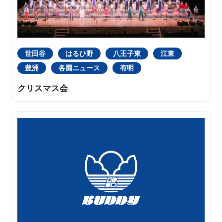
世田谷
はるひ野
八王子東
江東
豊洲
各園ニュース
有明
クリスマス会