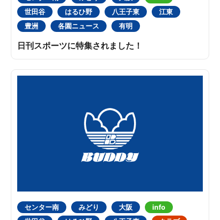
世田谷
はるひ野
八王子東
江東
豊洲
各園ニュース
有明
日刊スポーツに特集されました！
センター南
みどり
大阪
info