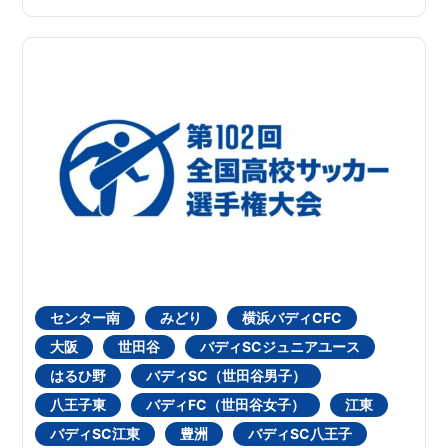
センター南
みどり
横浜バディCFC
大阪
世田谷
バディSCジュニアユース
はるひ野
バディSC（世田谷男子）
八王子東
バディFC（世田谷女子）
江東
バディSC江東
豊洲
バディSC八王子