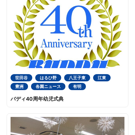
世田谷
はるひ野
八王子東
江東
豊洲
各園ニュース
有明
バディ40周年幼児式典