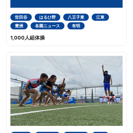
世田谷
はるひ野
八王子東
江東
豊洲
各園ニュース
有明
1,000人組体操