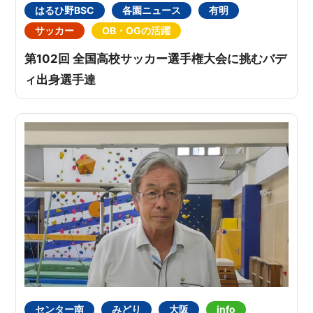
はるひ野BSC
各園ニュース
有明
サッカー
OB・OGの活躍
第102回 全国高校サッカー選手権大会に挑むバデ
ィ出身選手達
センター南
みどり
大阪
info