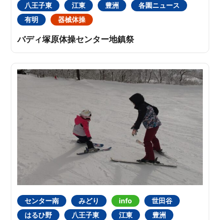
八王子東
江東
豊洲
各園ニュース
有明
器械体操
バディ塚原体操センター地鎮祭
センター南
みどり
info
世田谷
はるひ野
八王子東
江東
豊洲