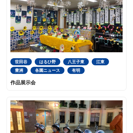
世田谷
はるひ野
八王子東
江東
豊洲
各園ニュース
有明
作品展示会