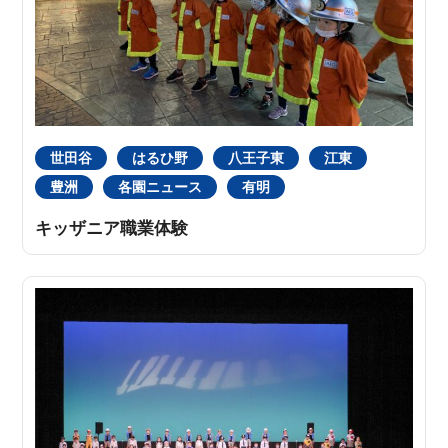
世田谷
はるひ野
八王子東
江東
豊洲
各園ニュース
有明
キッザニア職業体験