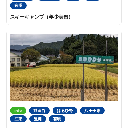
有明
スキーキャンプ（年少実習）
info
世田谷
はるひ野
八王子東
江東
豊洲
有明