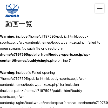
動画一覧
Warning
: include(/home/c7197595/public_html/buddy-
sports.co.jp/wp-content/themes/buddy/pankuzu.php): failed to
open stream: No such file or directory in
/home/c7197595/public_html/buddy-sports.co.jp/wp-
content/themes/buddy/single.php
on line
7
Warning
: include(): Failed opening
'/home/c7197595/public_html/buddy-sports.co.jp/wp-
content/themes/buddy/pankuzu.php' for inclusion
(include_path='/home/c7197595/public_html/buddy-
sports.co.jp/wp-
content/plugins/backwpup/vendor/pear/archive_tar:/home/c719759