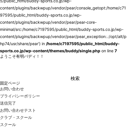
5/public_html/buddy-sports.co.jp/wp-
content/plugins/backwpup/vendor/pear/console_getopt:/home/c71
97595/public_html/buddy-sports.co.jp/wp-
content/plugins/backwpup/vendor/pear/pear-core-
minimal/src:/home/c7197595/public_html/buddy-sports.co.jp/wp-
content/plugins/backwpup/vendor/pear/pear_exception:.:/opt/alt/p
hp74/usr/share/pear') in
/home/c7197595/public_html/buddy-
sports.co.jp/wp-content/themes/buddy/single.php
on line
7
ようこそ有明バディ！！
検
固定ページ
索:
お問い合わせ
プライバシーポリシー
送信完了
お問い合わせテスト
クラブ・スクール
スクール