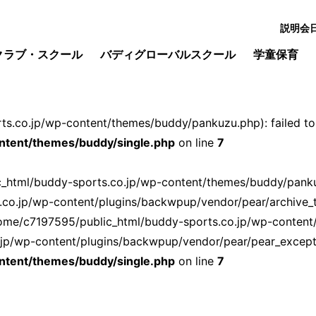
説明会
クラブ・スクール
バディグローバルスクール
学童保育
s.co.jp/wp-content/themes/buddy/pankuzu.php): failed to o
ntent/themes/buddy/single.php
on line
7
ic_html/buddy-sports.co.jp/wp-content/themes/buddy/pankuz
.co.jp/wp-content/plugins/backwpup/vendor/pear/archive_
ome/c7197595/public_html/buddy-sports.co.jp/wp-content
p/wp-content/plugins/backwpup/vendor/pear/pear_exception
ntent/themes/buddy/single.php
on line
7