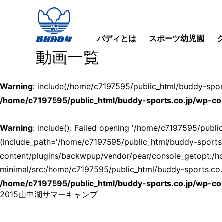
バディとは
スポーツ幼児園
動画一覧
Warning
: include(/home/c7197595/public_html/buddy-sport
/home/c7197595/public_html/buddy-sports.co.jp/wp-co
Warning
: include(): Failed opening '/home/c7197595/publ
(include_path='/home/c7197595/public_html/buddy-sports
content/plugins/backwpup/vendor/pear/console_getopt:/h
minimal/src:/home/c7197595/public_html/buddy-sports.co.j
/home/c7197595/public_html/buddy-sports.co.jp/wp-co
2015山中湖サマーキャンプ