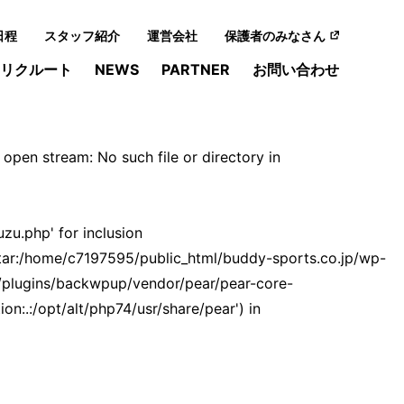
日程
スタッフ紹介
運営会社
保護者のみなさん
リクルート
NEWS
PARTNER
お問い合わせ
pen stream: No such file or directory in
u.php' for inclusion
tar:/home/c7197595/public_html/buddy-sports.co.jp/wp-
/plugins/backwpup/vendor/pear/pear-core-
:.:/opt/alt/php74/usr/share/pear') in