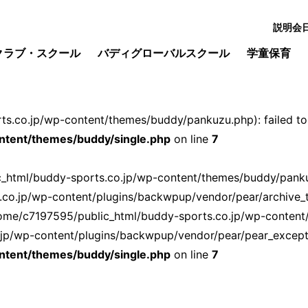
説明会
クラブ・スクール
バディグローバルスクール
学童保育
s.co.jp/wp-content/themes/buddy/pankuzu.php): failed to o
ntent/themes/buddy/single.php
on line
7
ic_html/buddy-sports.co.jp/wp-content/themes/buddy/pankuz
.co.jp/wp-content/plugins/backwpup/vendor/pear/archive_
ome/c7197595/public_html/buddy-sports.co.jp/wp-content
p/wp-content/plugins/backwpup/vendor/pear/pear_exception
ntent/themes/buddy/single.php
on line
7