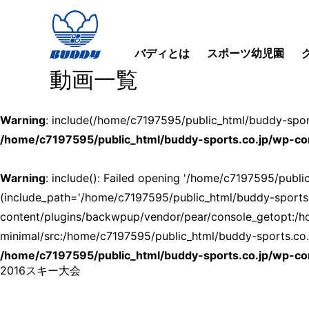
バディとは
スポーツ幼児園
動画一覧
Warning
: include(/home/c7197595/public_html/buddy-sport
/home/c7197595/public_html/buddy-sports.co.jp/wp-co
Warning
: include(): Failed opening '/home/c7197595/publ
(include_path='/home/c7197595/public_html/buddy-sports
content/plugins/backwpup/vendor/pear/console_getopt:/h
minimal/src:/home/c7197595/public_html/buddy-sports.co.j
/home/c7197595/public_html/buddy-sports.co.jp/wp-co
2016スキー大会