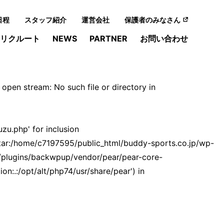
日程
スタッフ紹介
運営会社
保護者のみなさん
リクルート
NEWS
PARTNER
お問い合わせ
pen stream: No such file or directory in
u.php' for inclusion
tar:/home/c7197595/public_html/buddy-sports.co.jp/wp-
/plugins/backwpup/vendor/pear/pear-core-
:.:/opt/alt/php74/usr/share/pear') in