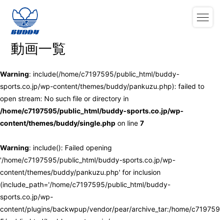
動画一覧
Warning
: include(/home/c7197595/public_html/buddy-
sports.co.jp/wp-content/themes/buddy/pankuzu.php): failed to
open stream: No such file or directory in
/home/c7197595/public_html/buddy-sports.co.jp/wp-
content/themes/buddy/single.php
on line
7
Warning
: include(): Failed opening
'/home/c7197595/public_html/buddy-sports.co.jp/wp-
content/themes/buddy/pankuzu.php' for inclusion
(include_path='/home/c7197595/public_html/buddy-
sports.co.jp/wp-
content/plugins/backwpup/vendor/pear/archive_tar:/home/c719759