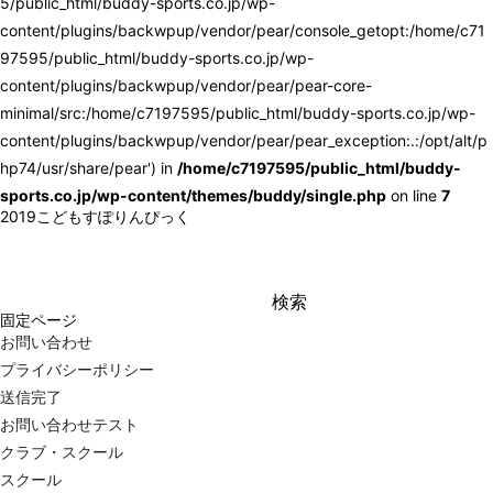
5/public_html/buddy-sports.co.jp/wp-
content/plugins/backwpup/vendor/pear/console_getopt:/home/c71
97595/public_html/buddy-sports.co.jp/wp-
content/plugins/backwpup/vendor/pear/pear-core-
minimal/src:/home/c7197595/public_html/buddy-sports.co.jp/wp-
content/plugins/backwpup/vendor/pear/pear_exception:.:/opt/alt/p
hp74/usr/share/pear') in
/home/c7197595/public_html/buddy-
sports.co.jp/wp-content/themes/buddy/single.php
on line
7
2019こどもすぽりんぴっく
検
固定ページ
索:
お問い合わせ
プライバシーポリシー
送信完了
お問い合わせテスト
クラブ・スクール
スクール