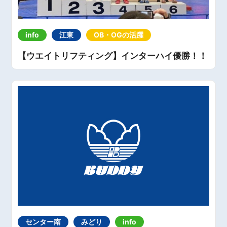
info
江東
OB・OGの活躍
【ウエイトリフティング】インターハイ優勝！！
センター南
みどり
info