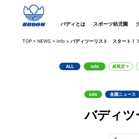
バディとは
スポーツ幼児園
TOP
>
NEWS
>
info
>
バディツーリスト スタート！
ALL
info
威風堂々
info
各園ニュース
バディツ