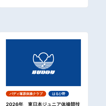
バディ塚原体操クラブ
はるひ野
2026年 東日本ジュニア体操競技