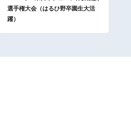
選手権大会（はるひ野卒園生大活
躍）