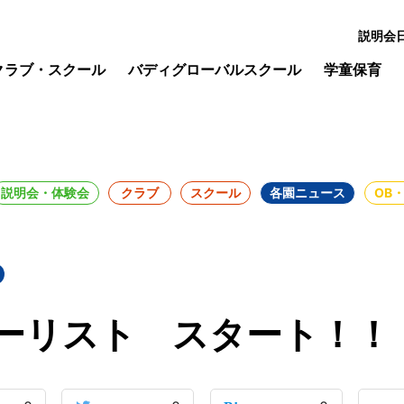
説明会
クラブ・スクール
バディグローバルスクール
学童保育
！
説明会・体験会
クラブ
スクール
各園ニュース
OB
ーリスト スタート！！