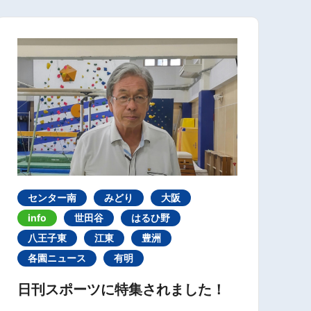
センター南
みどり
大阪
info
世田谷
はるひ野
八王子東
江東
豊洲
各園ニュース
有明
日刊スポーツに特集されました！