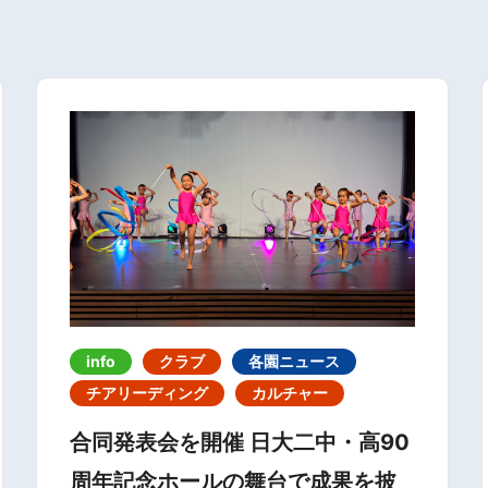
info
クラブ
各園ニュース
チアリーディング
カルチャー
合同発表会を開催 日大二中・高90
周年記念ホールの舞台で成果を披