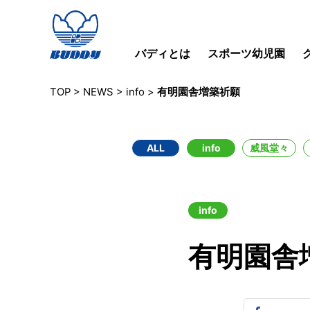
バディとは
スポーツ幼児園
TOP
>
NEWS
>
info
>
有明園舎増築祈願
ALL
info
威風堂々
info
有明園舎