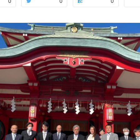
0
0
0