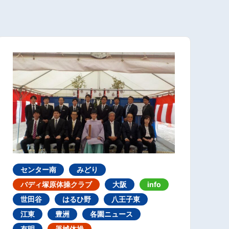
センター南
みどり
バディ塚原体操クラブ
大阪
info
世田谷
はるひ野
八王子東
江東
豊洲
各園ニュース
有明
器械体操