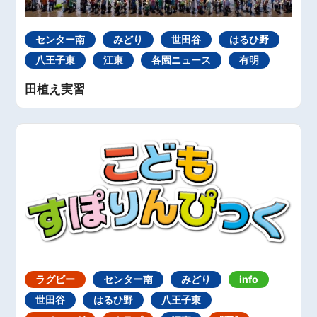
センター南
みどり
世田谷
はるひ野
八王子東
江東
各園ニュース
有明
田植え実習
ラグビー
センター南
みどり
info
世田谷
はるひ野
八王子東