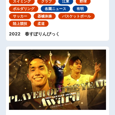
スイミング
クラブ
江東
野球
ボルダリング
各園ニュース
有明
サッカー
器械体操
バスケットボール
陸上競技
柔道
2022 春すぽりんぴっく