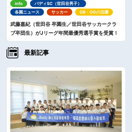
info
バディSC（世田谷男子）
各園ニュース
サッカー
OB・OGの活躍
武藤嘉紀（世田谷 卒園生／世田谷サッカークラ
ブ卒団生）がJリーグ年間最優秀選手賞を受賞！
最新記事