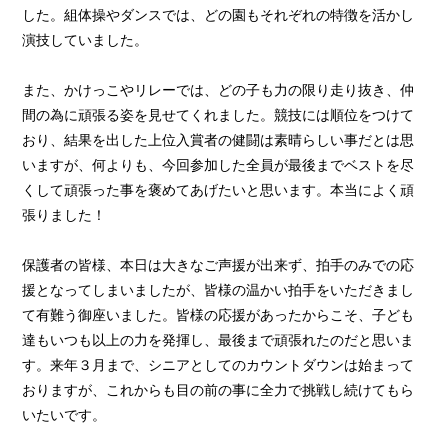
した。組体操やダンスでは、どの園もそれぞれの特徴を活かし
演技していました。
また、かけっこやリレーでは、どの子も力の限り走り抜き、仲
間の為に頑張る姿を見せてくれました。競技には順位をつけて
おり、結果を出した上位入賞者の健闘は素晴らしい事だとは思
いますが、何よりも、今回参加した全員が最後までベストを尽
くして頑張った事を褒めてあげたいと思います。本当によく頑
張りました！
保護者の皆様、本日は大きなご声援が出来ず、拍手のみでの応
援となってしまいましたが、皆様の温かい拍手をいただきまし
て有難う御座いました。皆様の応援があったからこそ、子ども
達もいつも以上の力を発揮し、最後まで頑張れたのだと思いま
す。来年３月まで、シニアとしてのカウントダウンは始まって
おりますが、これからも目の前の事に全力で挑戦し続けてもら
いたいです。