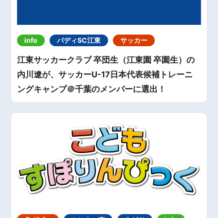
info
バディSC江東
サッカー
江東サッカークラブ 卒団生（江東園 卒園生）の
内川遼が、サッカーU-17日本代表候補トレーニ
ングキャンプ＠千葉のメンバーに選出！