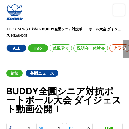
TOP
>
NEWS
>
info
>
BUDDY全園シニア対抗ポートボール大会 ダイジェ
スト動画公開！
ALL
info
威風堂々
説明会・体験会
クラブ
info
各園ニュース
BUDDY全園シニア対抗ポ
ートボール大会 ダイジェス
ト動画公開！
0
0
0
LINE