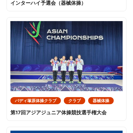
インターハイ予選会（器械体操）
バディ塚原体操クラブ
クラブ
器械体操
第17回アジアジュニア体操競技選手権大会