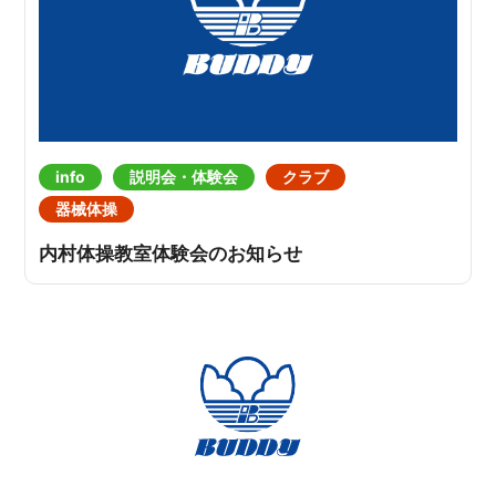
info
説明会・体験会
クラブ
器械体操
内村体操教室体験会のお知らせ