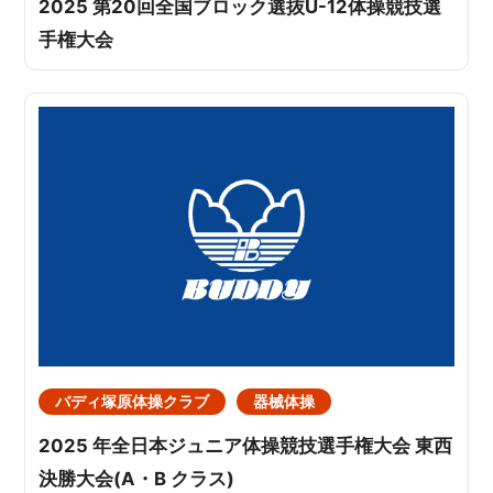
2025 第20回全国ブロック選抜U-12体操競技選
手権大会
バディ塚原体操クラブ
器械体操
2025 年全日本ジュニア体操競技選手権大会 東西
決勝大会(A・B クラス)