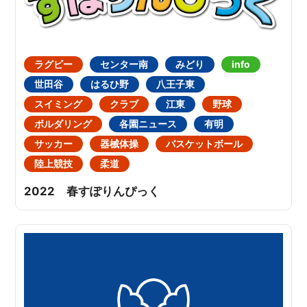
ラグビー
センター南
みどり
info
世田谷
はるひ野
八王子東
スイミング
クラブ
江東
野球
ボルダリング
各園ニュース
有明
サッカー
器械体操
バスケットボール
陸上競技
柔道
2022 春すぽりんぴっく