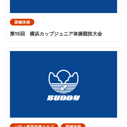
器械体操
第15回 横浜カップジュニア体操競技大会
バディ塚原体操クラブ
器械体操