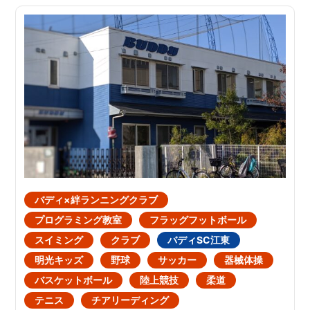
バディ×絆ランニングクラブ
プログラミング教室
フラッグフットボール
スイミング
クラブ
バディSC江東
明光キッズ
野球
サッカー
器械体操
バスケットボール
陸上競技
柔道
テニス
チアリーディング