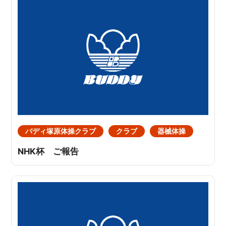
バディ塚原体操クラブ
クラブ
器械体操
NHK杯 ご報告