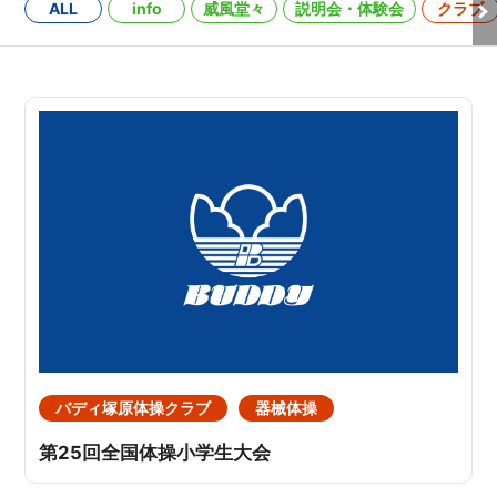
ALL
info
威風堂々
説明会・体験会
クラブ
バディ塚原体操クラブ
器械体操
第25回全国体操小学生大会