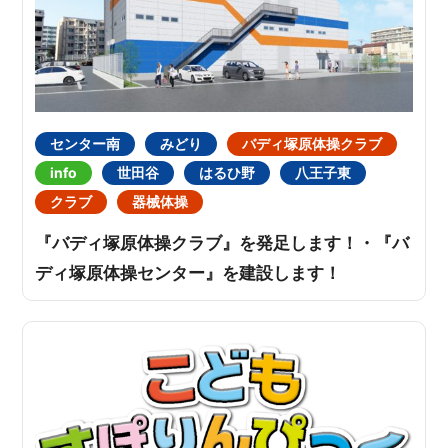
センター南
みどり
バディ塚原体操クラブ
info
世田谷
はるひ野
八王子東
クラブ
器械体操
『バディ塚原体操クラブ』を発足します！・『バ
ディ塚原体操センター』を建設します！