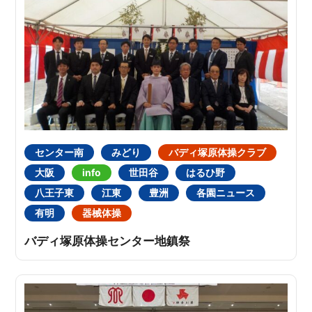
センター南
みどり
バディ塚原体操クラブ
大阪
info
世田谷
はるひ野
八王子東
江東
豊洲
各園ニュース
有明
器械体操
バディ塚原体操センター地鎮祭