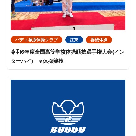
バディ塚原体操クラブ
江東
器械体操
令和6年度全国高等学校体操競技選手権大会(イン
ターハイ) ※体操競技