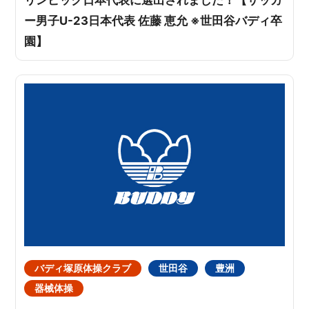
リンピック日本代表に選出されました！【サッカ
ー男子U-23日本代表 佐藤 恵允 ※世田谷バディ卒
園】
バディ塚原体操クラブ
世田谷
豊洲
器械体操