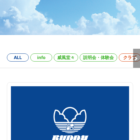
ALL
info
威風堂々
説明会・体験会
クラブ