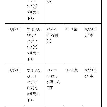
バディ
①
SC ①
※幼児ミ
ドル
11月21日
すぽりん
バディ
4 – 1 勝
8人制 8
ぴっく
SC有明
分1本
バディ
①
SC ②
※幼児ミ
ドル
11月21日
すぽりん
バディ
0 – 2 負
8人制 8
ぴっく
SCはる
分1本
バディ
ひ野・八
SC ②
王子
※幼児ミ
ドル