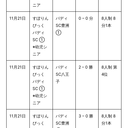
ニア
11月21日
すぽりん
バディ
0 – 0 分
8人制 8
ぴっく
SC豊洲
分1本
バディ
①
SC ①
※幼児シ
ニア
11月21日
すぽりん
バディ
2 – 0 勝
8人制 第
ぴっく
SC八王
4位
バディ
子
SC ①
※幼児シ
ニア
11月21日
すぽりん
バディ
3 – 0 勝
8人制 8
ぴっく
SC豊洲
分1本