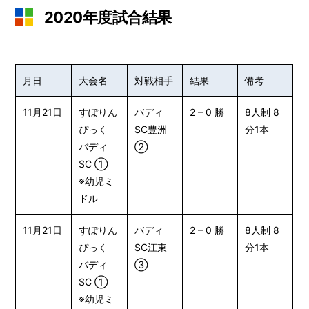
2020年度試合結果
月日
大会名
対戦相手
結果
備考
11月21日
すぽりん
バディ
2 – 0 勝
8人制 8
ぴっく
SC豊洲
分1本
バディ
②
SC ①
※幼児ミ
ドル
11月21日
すぽりん
バディ
2 – 0 勝
8人制 8
ぴっく
SC江東
分1本
バディ
③
SC ①
※幼児ミ