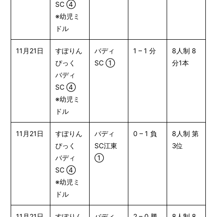
SC ④
※幼児ミ
ドル
11月21日
すぽりん
バディ
1 – 1 分
8人制 8
ぴっく
SC ①
分1本
バディ
SC ④
※幼児ミ
ドル
11月21日
すぽりん
バディ
0 – 1 負
8人制 第
ぴっく
SC江東
3位
バディ
①
SC ④
※幼児ミ
ドル
11月21日
すぽりん
バディ
2 – 0 勝
8人制 8