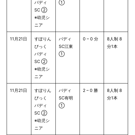
バディ
①
SC ②
※幼児シ
ニア
11月21日
すぽりん
バディ
0 – 0 分
8人制 8
ぴっく
SC江東
分1本
バディ
①
SC ②
※幼児シ
ニア
11月21日
すぽりん
バディ
2 – 0 勝
8人制 8
ぴっく
SC有明
分1本
バディ
①
SC ②
※幼児シ
ニア