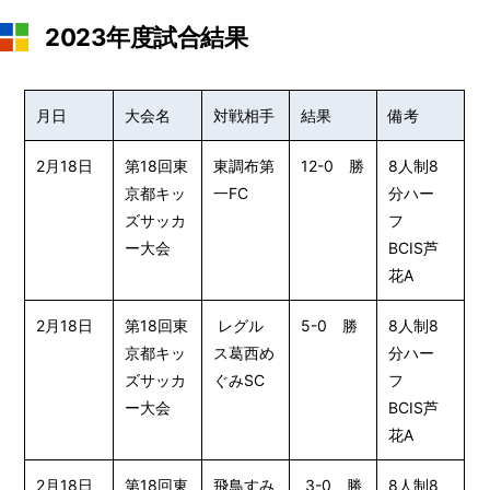
2023年度試合結果
月日
大会名
対戦相手
結果
備考
2月18日
第18回東
東調布第
12-0 勝
8人制8
京都キッ
一FC
分ハー
ズサッカ
フ
ー大会
BCIS芦
花A
2月18日
第18回東
レグル
5-0 勝
8人制8
京都キッ
ス葛西め
分ハー
ズサッカ
ぐみSC
フ
ー大会
BCIS芦
花A
2月18日
第18回東
飛鳥すみ
3-0 勝
8人制8