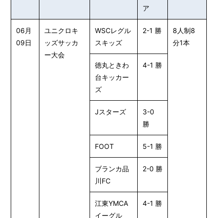
ア
06月
ユニクロキ
WSCレグル
2-1 勝
8人制8
09日
ッズサッカ
スキッズ
分1本
ー大会
徳丸ときわ
4-1 勝
台キッカー
ズ
Jスターズ
3-0
勝
FOOT
5-1 勝
ブランカ品
2-0 勝
川FC
江東YMCA
4-1 勝
イーグル