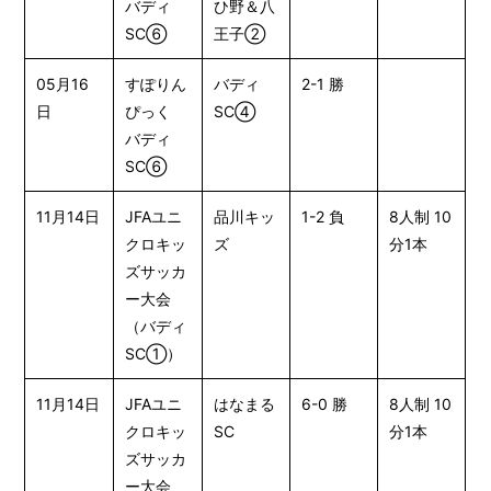
バディ
ひ野＆八
SC⑥
王子②
05月16
すぽりん
バディ
2-1 勝
日
ぴっく
SC④
バディ
SC⑥
11月14日
JFAユニ
品川キッ
1-2 負
8人制 10
クロキッ
ズ
分1本
ズサッカ
ー大会
（バディ
SC①）
11月14日
JFAユニ
はなまる
6-0 勝
8人制 10
クロキッ
SC
分1本
ズサッカ
ー大会