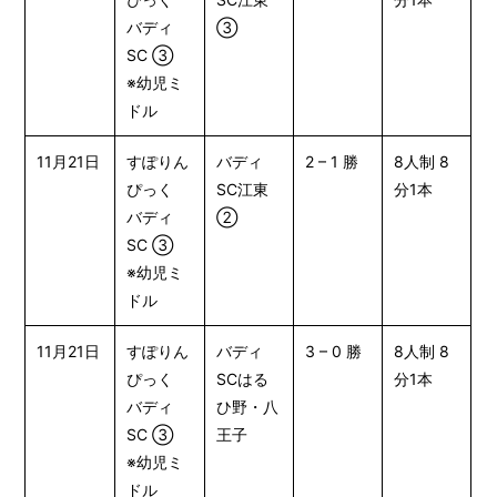
バディ
③
SC ③
※幼児ミ
ドル
11月21日
すぽりん
バディ
2 – 1 勝
8人制 8
ぴっく
SC江東
分1本
バディ
②
SC ③
※幼児ミ
ドル
11月21日
すぽりん
バディ
3 – 0 勝
8人制 8
ぴっく
SCはる
分1本
バディ
ひ野・八
SC ③
王子
※幼児ミ
ドル