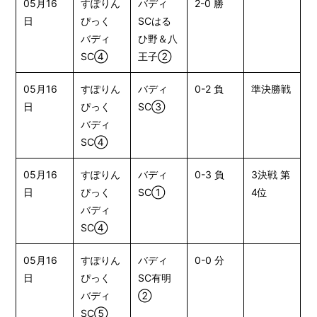
05月16
すぽりん
バディ
2-0 勝
日
ぴっく
SCはる
バディ
ひ野＆八
SC④
王子②
05月16
すぽりん
バディ
0-2 負
準決勝戦
日
ぴっく
SC③
バディ
SC④
05月16
すぽりん
バディ
0-3 負
3決戦 第
日
ぴっく
SC①
4位
バディ
SC④
05月16
すぽりん
バディ
0-0 分
日
ぴっく
SC有明
バディ
②
SC⑤