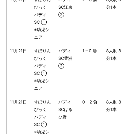
ぴっく
SC江東
分1本
バディ
②
SC ①
※幼児シ
ニア
11月21日
すぽりん
バディ
1 – 0 勝
8人制 8
ぴっく
SC豊洲
分1本
バディ
②
SC ①
※幼児シ
ニア
11月21日
すぽりん
バディ
0 – 2 負
8人制 8
ぴっく
SCはる
分1本
バディ
ひ野
SC ①
※幼児シ