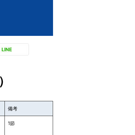
LINE
）
備考
1節