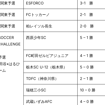
RI関東予選
ESFORCO
3-1 勝
RI関東予選
FCトッカーノ
2-1 勝
RI関東予選
柏レイソル長生
2-0 勝
SOCCER
西原少年SC
5 – 1 勝
CHALLENGE
FC町田ゼルビアジュニア
4 – 1 勝
予選
田谷•はるひ
栃木SC U-12（栃木県）
5 – 0 勝
ーム
TDFC（神奈川県）
2 – 1 勝
瑞穂三小SC
10 – 0 勝
武蔵いずみAFC
4 – 0 勝