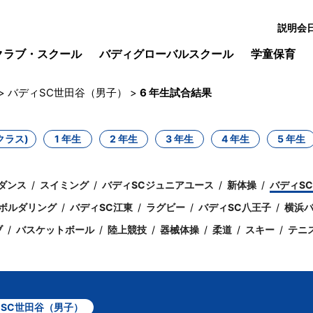
説明会
クラブ・スクール
バディグローバルスクール
学童保育
>
バディSC世田谷（男子）
>
6 年生試合結果
クラス)
1 年生
2 年生
3 年生
4 年生
5 年生
ダンス
スイミング
バディSCジュニアユース
新体操
バディS
ボルダリング
バディSC江東
ラグビー
バディSC八王子
横浜バ
ブ
バスケットボール
陸上競技
器械体操
柔道
スキー
テニ
SC世田谷（男子）