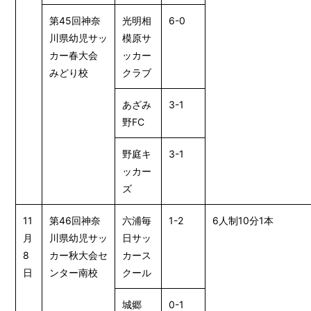
第45回神奈
光明相
6-0
川県幼児サッ
模原サ
カー春大会
ッカー
みどり校
クラブ
あざみ
3-1
野FC
野庭キ
3-1
ッカー
ズ
11
第46回神奈
六浦毎
1-2
6人制10分1本
月
川県幼児サッ
日サッ
8
カー秋大会セ
カース
日
ンター南校
クール
城郷
0-1