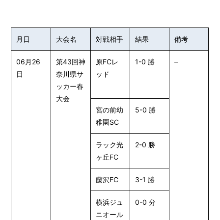
月日
大会名
対戦相手
結果
備考
06月26
第43回神
原FCレ
1-0 勝
–
日
奈川県サ
ッド
ッカー春
大会
宮の前幼
5-0 勝
稚園SC
ラック光
2-0 勝
ヶ丘FC
藤沢FC
3-1 勝
横浜ジュ
0-0 分
ニオール