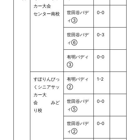
カー大会
世田谷バデ
0-0
センター南校
ィ③
世田谷バデ
0-3
ィ⑥
有明バディ
0-0
③
すぽりんぴっ
有明バディ
1-2
くシニアサッ
②
カー大
世田谷バデ
0-0
会 みど
ィ⑤
り校
世田谷バデ
0-0
ィ②