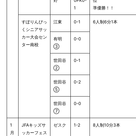
野
0PK0-
位
1
準優勝！！
すぽりんぴっ
江東
0-1
6人制6分1本
くシニアサッ
カー大会セン
有明
0-0
ター南校
③
世田谷
0-1
②
世田谷
0-2
⑤
世田谷
0-0
⑦
1
JFAキッズサ
ゼスク
1-2
8人制10分3本
月
ッカーフェス