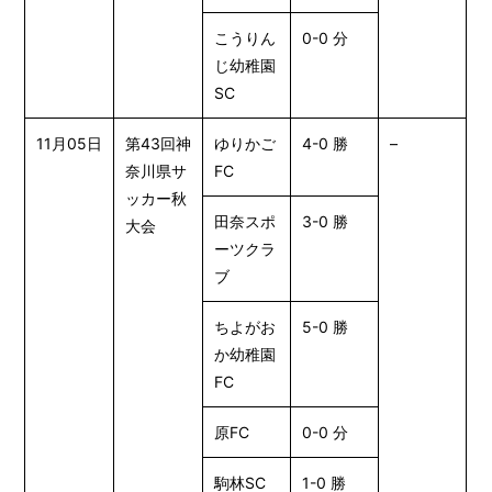
こうりん
0-0 分
じ幼稚園
SC
11月05日
第43回神
ゆりかご
4-0 勝
–
奈川県サ
FC
ッカー秋
田奈スポ
3-0 勝
大会
ーツクラ
ブ
ちよがお
5-0 勝
か幼稚園
FC
原FC
0-0 分
駒林SC
1-0 勝