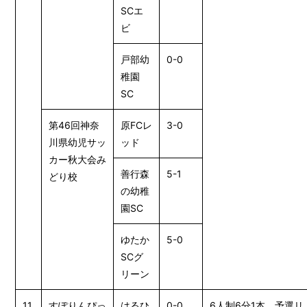
SCエ
ビ
戸部幼
0-0
稚園
SC
第46回神奈
原FCレ
3-0
川県幼児サッ
ッド
カー秋大会み
善行森
5-1
どり校
の幼稚
園SC
ゆたか
5-0
SCグ
リーン
11
すぽりんぴっ
はるひ
0-0
6人制6分1本 予選リ