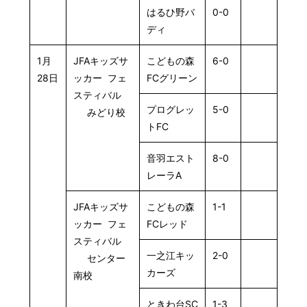
はるひ野バ
0-0
ディ
1月
JFAキッズサ
こどもの森
6-0
28日
ッカー フェ
FCグリーン
スティバル
プログレッ
5-0
みどり校
トFC
音羽エスト
8-0
レーラA
JFAキッズサ
こどもの森
1-1
ッカー フェ
FCレッド
スティバル
一之江キッ
2-0
センター
カーズ
南校
ときわ台SC
1-3