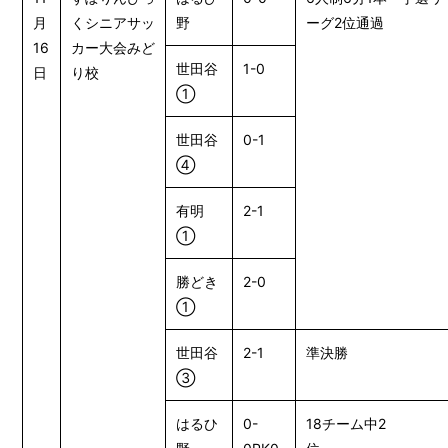
月
くシニアサッ
野
ーグ2位通過
16
カー大会みど
世田谷
1-0
日
り校
①
世田谷
0-1
④
有明
2-1
①
勝どき
2-0
①
世田谷
2-1
準決勝
③
はるひ
0-
18チーム中2