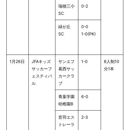
瑞穂三小
0-2
SC
緑が丘
0-0
SC
1-0(PK)
1月26日
JFAキッズ
サンエフ
1-0
8人制10
サッカーフ
葛西サッ
分1本
ェスティバ
カークラ
ル
ブ
青葉学園
6-0
幼稚園B
音羽エス
2-3
トレーラ