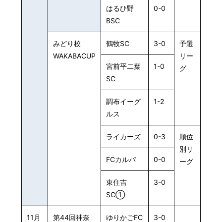
はるひ野
0-0
BSC
みどり校
鶴牧SC
3-0
予選
WAKABACUP
リー
宮前平二葉
1-0
グ
SC
調布イーグ
1-2
ルス
ライカーズ
0-3
順位
別リ
FCカルパ
0-0
ーグ
東住吉
3-0
SC①
11月
第44回神奈
ゆりかごFC
3-0