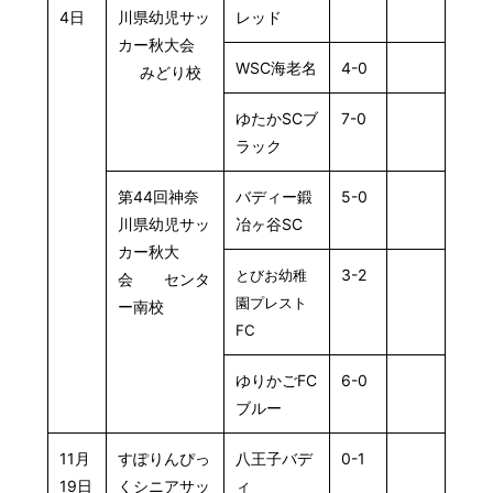
4日
川県幼児サッ
レッド
カー秋大会
WSC海老名
4-0
みどり校
ゆたかSCブ
7-0
ラック
第44回神奈
バディー鍛
5-0
川県幼児サッ
冶ヶ谷SC
カー秋大
3-2
とびお幼稚
会 センタ
園プレスト
ー南校
FC
ゆりかごFC
6-0
ブルー
11月
すぽりんぴっ
八王子バデ
0-1
19日
くシニアサッ
ィ