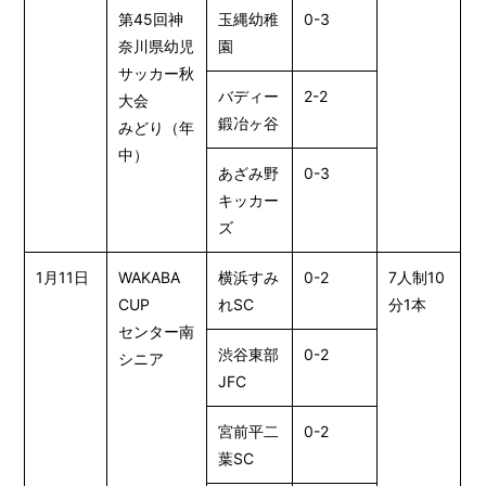
第45回神
玉縄幼稚
0-3
奈川県幼児
園
サッカー秋
バディー
2-2
大会
鍛冶ヶ谷
みどり（年
中）
あざみ野
0-3
キッカー
ズ
1月11日
WAKABA
横浜すみ
0-2
7人制10
CUP
れSC
分1本
センター南
渋谷東部
0-2
シニア
JFC
宮前平二
0-2
葉SC