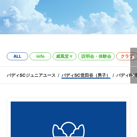
ALL
info
威風堂々
説明会・体験会
クラブ
バディSCジュニアユース
バディSC世田谷（男子）
バディFC