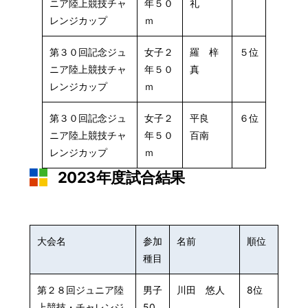
ニア陸上競技チャ
年５０
礼
レンジカップ
ｍ
第３０回記念ジュ
女子２
羅 梓
５位
ニア陸上競技チャ
年５０
真
レンジカップ
ｍ
第３０回記念ジュ
女子２
平良
６位
ニア陸上競技チャ
年５０
百南
レンジカップ
ｍ
2023年度試合結果
大会名
参加
名前
順位
種目
第２８回ジュニア陸
男子
川田 悠人
8位
上競技・チャレンジ
50