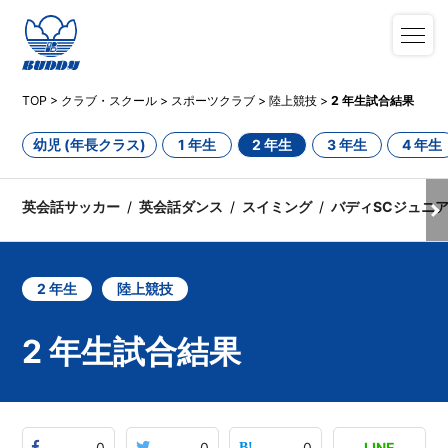
TOP
>
クラブ・スクール
>
スポーツクラブ
>
陸上競技
>
2 年生試合結果
幼児 (年長クラス)
1 年生
2 年生
3 年生
4 年生
英会話サッカー
英会話ダンス
スイミング
バディSCジュニ
2 年生
陸上競技
2 年生試合結果
0
0
0
LINE