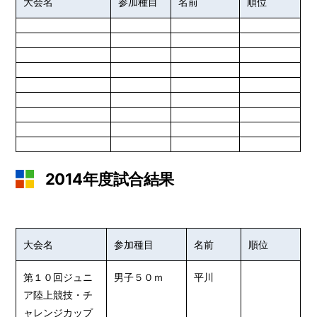
大会名
参加種目
名前
順位
2014年度試合結果
大会名
参加種目
名前
順位
第１０回ジュニ
男子５０ｍ
平川
ア陸上競技・チ
ャレンジカップ