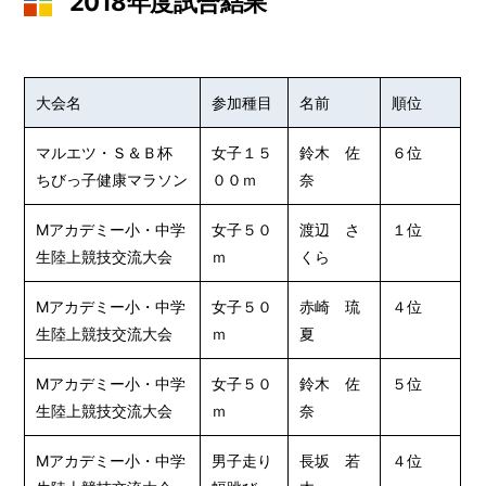
2018年度試合結果
大会名
参加種目
名前
順位
マルエツ・Ｓ＆Ｂ杯
女子１５
鈴木 佐
６位
ちびっ子健康マラソン
００ｍ
奈
Mアカデミー小・中学
女子５０
渡辺 さ
１位
生陸上競技交流大会
ｍ
くら
Mアカデミー小・中学
女子５０
赤崎 琉
４位
生陸上競技交流大会
ｍ
夏
Mアカデミー小・中学
女子５０
鈴木 佐
５位
生陸上競技交流大会
ｍ
奈
Mアカデミー小・中学
男子走り
長坂 若
４位