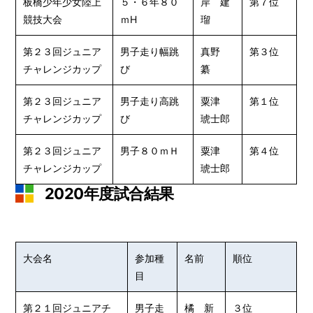
板橋少年少女陸上
５・６年８０
岸 建
第７位
競技大会
ｍH
瑠
第２３回ジュニア
男子走り幅跳
真野
第３位
チャレンジカップ
び
纂
第２３回ジュニア
男子走り高跳
粟津
第１位
チャレンジカップ
び
琥士郎
第２３回ジュニア
男子８０ｍＨ
粟津
第４位
チャレンジカップ
琥士郎
2020年度試合結果
大会名
参加種
名前
順位
目
第２１回ジュニアチ
男子走
橘 新
３位