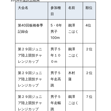
大会名
参加種
名前
順位
目
第40回板橋春季
5・6年
鵜澤
4位
記録会
男子
こはく
100m
第２９回ジュニ
男子５
鵜澤
２位
ア陸上競技チャ
年１０
こはく
レンジカップ
０ｍ
第２９回ジュニ
男子５
木村
２位
ア陸上競技チャ
年走高
蓮
レンジカップ
跳
第２９回ジュニ
男子５
鵜澤
７位
ア陸上競技チャ
年走幅
こはく
レンジカップ
跳