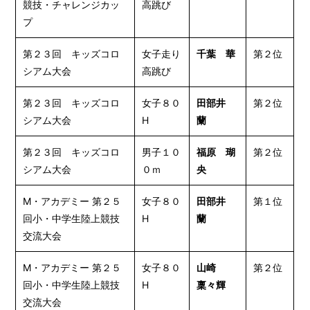
競技・チャレンジカッ
高跳び
プ
第２３回 キッズコロ
女子走り
千葉 華
第２位
シアム大会
高跳び
第２３回 キッズコロ
女子８０
田部井
第２位
シアム大会
H
蘭
第２３回 キッズコロ
男子１０
福原 瑚
第２位
シアム大会
０ｍ
央
M・アカデミー 第２５
女子８０
田部井
第１位
回⼩・中学⽣陸上競技
H
蘭
交流⼤会
M・アカデミー 第２５
女子８０
山崎
第２位
回⼩・中学⽣陸上競技
H
稟々輝
交流⼤会