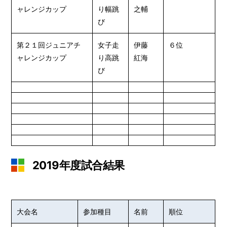
ャレンジカップ
り幅跳
之輔
び
第２１回ジュニアチ
女子走
伊藤
６位
ャレンジカップ
り高跳
紅海
び
2019年度試合結果
大会名
参加種目
名前
順位