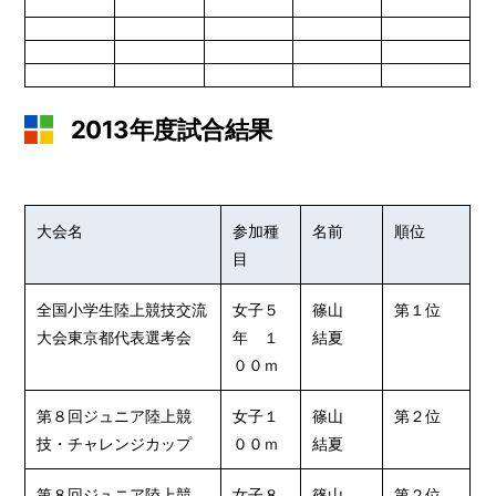
2013年度試合結果
大会名
参加種
名前
順位
目
全国小学生陸上競技交流
女子５
篠山
第１位
大会東京都代表選考会
年 １
結夏
００ｍ
第８回ジュニア陸上競
女子１
篠山
第２位
技・チャレンジカップ
００ｍ
結夏
第８回ジュニア陸上競
女子８
篠山
第２位