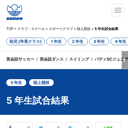
TOP
>
クラブ・スクール
>
スポーツクラブ
>
陸上競技
>
5 年生試合結果
幼児 (年長クラス)
1 年生
2 年生
3 年生
4 年生
英会話サッカー
英会話ダンス
スイミング
バディSCジュニ
5 年生
陸上競技
5 年生試合結果
0
0
0
LINE