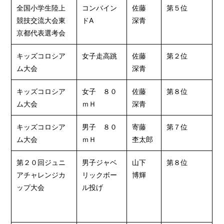
全国小学生陸上
コンバイン
佐藤
第５位
競技交流大会東
ドA
深青
京都代表選考会
キッズコロシア
女子走高跳
佐藤
第２位
ム大会
深青
キッズコロシア
女子 ８０
佐藤
第８位
ム大会
ｍＨ
深青
キッズコロシア
男子 ８０
寄藤
第７位
ム大会
ｍＨ
杢太郎
第２０回ジュニ
男子ジャベ
山下
第８位
アチャレンジカ
リックボー
博輝
ップ大会
ル投げ