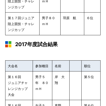
陸上競技・チャレ
ｍＨ
ンジカップ
第１７回ジュニア
男子８０
羽原 航
６位
陸上競技・チャレ
ｍＨ
ンジカップ
2017年度試合結果
大会名
参加種目
名前
順位
第１６回
男子５
岸 大
第５位
ジュニアチャ
年 ８０
翔
レンジカップ
ｍＨ
大会
第１６回
女子５
真野
第６位