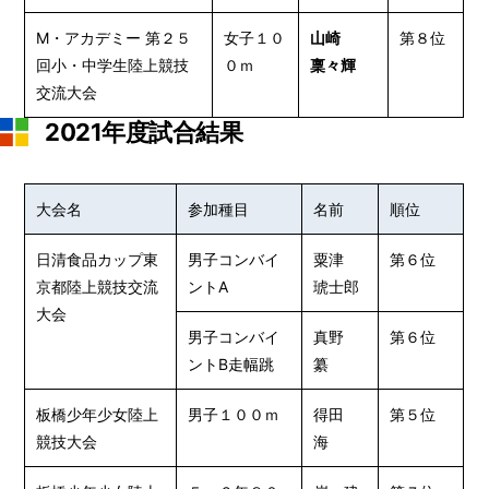
M・アカデミー 第２５
女子１０
山崎
第８位
回⼩・中学⽣陸上競技
０ｍ
稟々輝
交流⼤会
2021年度試合結果
大会名
参加種目
名前
順位
日清食品カップ東
男子コンバイ
粟津
第６位
京都陸上競技交流
ントA
琥士郎
大会
男子コンバイ
真野
第６位
ントB走幅跳
纂
板橋少年少女陸上
男子１００ｍ
得田
第５位
競技大会
海