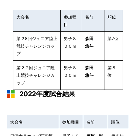
大会名
参加種
名前
順位
目
第２8回ジュニア陸上
男子８
森田
第7位
競技チャレンジカッ
００ｍ
悠斗
プ
第２７回ジュニア陸
男子８
森田
第８
上競技チャレンジカ
００ｍ
悠斗
位
ップ
2022年度試合結果
大会名
参加種目
名前
順位
日清食品カップ東京都
男子１０
福原 瑚
第５位